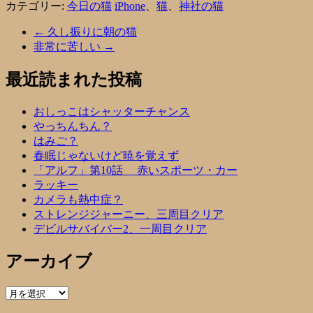
カテゴリー:
今日の猫
iPhone
、
猫
、
神社の猫
←
久し振りに朝の猫
非常に苦しい
→
最近読まれた投稿
おしっこはシャッターチャンス
やっちんちん？
はみご？
春眠じゃないけど暁を覚えず
「アルフ」第10話 赤いスポーツ・カー
ラッキー
カメラも熱中症？
ストレンジジャーニー、三周目クリア
デビルサバイバー2、一周目クリア
アーカイブ
ア
ー