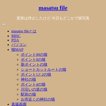
Skip
masatsu file
to
content
更新は停止したけど 今日もどこかで猫写真
masatsu fileとは
MISC
PDA
パソコン
猫MAP
ポイント00の猫
ポイント0の猫
新ポイントの猫
ショートカットルートの猫
ポイント1と2の猫
神社の猫
ポイント4の猫
川沿いの道の猫
駅前の猫
お寺近くの神社の猫
真撮画廊