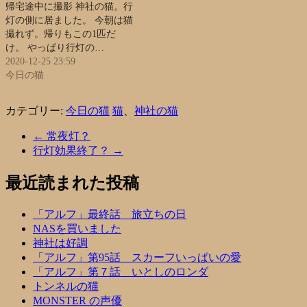
帰宅途中に撮影 神社の猫。行
灯の側に居ました。 今朝は猫
撮れず。帰りもこの1匹だ
け。 やっぱり行灯の…
2020-12-25 23:59
今日の猫
カテゴリー:
今日の猫
猫
、
神社の猫
←
常夜灯？
行灯効果終了？
→
最近読まれた投稿
「アルフ」最終話 旅立ちの日
NASを買いました
神社は好調
「アルフ」第95話 スカーフいっぱいの愛
「アルフ」第７話 いとしのロンダ
トンネルの猫
MONSTER の声優