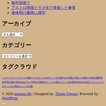
毎年恒例？
アストロ球団ドラマ化で発覚した事実
連休明け豪快に寝坊
アーカイブ
ア
ー
カテゴリー
カ
イ
ブ
カ
テ
タグクラウド
ゴ
リ
ー
ショートカットルートの猫
ゲーム
モノクロ
ポイント0の猫
*ist DS
猫
お寺近くの猫
その他の猫
駅周
辺の猫
大阪の猫
iPhone
アルフ
神社の猫
新ポイントの猫
ポイント00の猫
WordPress
全話リスト
レンズ
ポイント2の猫
ポイント1の猫
© 2026
masatsu file
| Designed by:
Theme Freesia
| Powered by:
WordPress