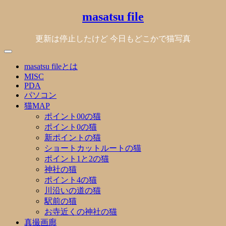
Skip
masatsu file
to
content
更新は停止したけど 今日もどこかで猫写真
masatsu fileとは
MISC
PDA
パソコン
猫MAP
ポイント00の猫
ポイント0の猫
新ポイントの猫
ショートカットルートの猫
ポイント1と2の猫
神社の猫
ポイント4の猫
川沿いの道の猫
駅前の猫
お寺近くの神社の猫
真撮画廊