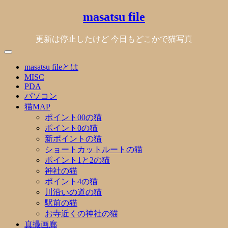
Skip
masatsu file
to
content
更新は停止したけど 今日もどこかで猫写真
masatsu fileとは
MISC
PDA
パソコン
猫MAP
ポイント00の猫
ポイント0の猫
新ポイントの猫
ショートカットルートの猫
ポイント1と2の猫
神社の猫
ポイント4の猫
川沿いの道の猫
駅前の猫
お寺近くの神社の猫
真撮画廊