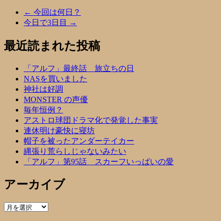
←
今回は何日？
今日で3日目
→
最近読まれた投稿
「アルフ」最終話 旅立ちの日
NASを買いました
神社は好調
MONSTER の声優
毎年恒例？
アストロ球団ドラマ化で発覚した事実
連休明け豪快に寝坊
帽子を被ったアンダーテイカー
縄張り荒らしじゃないみたい
「アルフ」第95話 スカーフいっぱいの愛
アーカイブ
ア
ー