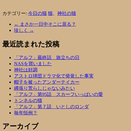
カテゴリー:
今日の猫
猫
、
神社の猫
←
まさか一日中そこに居る？
珍しく
→
最近読まれた投稿
「アルフ」最終話 旅立ちの日
NASを買いました
神社は好調
アストロ球団ドラマ化で発覚した事実
帽子を被ったアンダーテイカー
縄張り荒らしじゃないみたい
「アルフ」第95話 スカーフいっぱいの愛
トンネルの猫
「アルフ」第７話 いとしのロンダ
毎年恒例？
アーカイブ