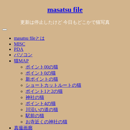
Skip
masatsu file
to
content
更新は停止したけど 今日もどこかで猫写真
masatsu fileとは
MISC
PDA
パソコン
猫MAP
ポイント00の猫
ポイント0の猫
新ポイントの猫
ショートカットルートの猫
ポイント1と2の猫
神社の猫
ポイント4の猫
川沿いの道の猫
駅前の猫
お寺近くの神社の猫
真撮画廊