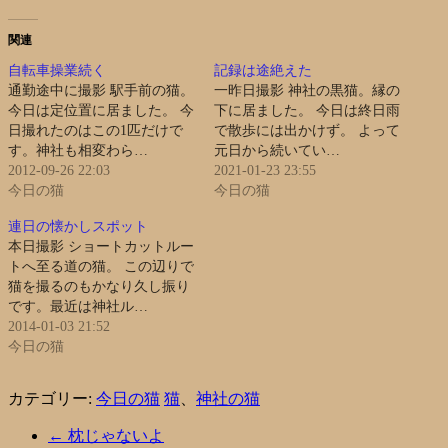
関連
自転車操業続く
記録は途絶えた
通勤途中に撮影 駅手前の猫。
一昨日撮影 神社の黒猫。縁の
今日は定位置に居ました。 今
下に居ました。 今日は終日雨
日撮れたのはこの1匹だけで
で散歩には出かけず。 よって
す。神社も相変わら…
元日から続いてい…
2012-09-26 22:03
2021-01-23 23:55
今日の猫
今日の猫
連日の懐かしスポット
本日撮影 ショートカットルー
トへ至る道の猫。 この辺りで
猫を撮るのもかなり久し振り
です。最近は神社ル…
2014-01-03 21:52
今日の猫
カテゴリー:
今日の猫
猫
、
神社の猫
←
枕じゃないよ