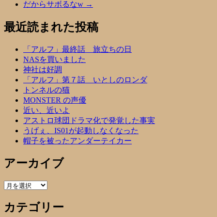
だからサボるなw
→
最近読まれた投稿
「アルフ」最終話 旅立ちの日
NASを買いました
神社は好調
「アルフ」第７話 いとしのロンダ
トンネルの猫
MONSTER の声優
近い、近いよ
アストロ球団ドラマ化で発覚した事実
うげぇ、IS01が起動しなくなった
帽子を被ったアンダーテイカー
アーカイブ
ア
ー
カテゴリー
カ
イ