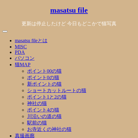
Skip
masatsu file
to
content
更新は停止したけど 今日もどこかで猫写真
masatsu fileとは
MISC
PDA
パソコン
猫MAP
ポイント00の猫
ポイント0の猫
新ポイントの猫
ショートカットルートの猫
ポイント1と2の猫
神社の猫
ポイント4の猫
川沿いの道の猫
駅前の猫
お寺近くの神社の猫
真撮画廊