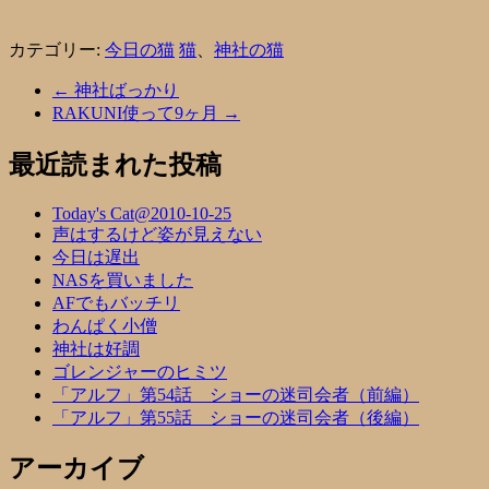
カテゴリー:
今日の猫
猫
、
神社の猫
←
神社ばっかり
RAKUNI使って9ヶ月
→
最近読まれた投稿
Today's Cat@2010-10-25
声はするけど姿が見えない
今日は遅出
NASを買いました
AFでもバッチリ
わんぱく小僧
神社は好調
ゴレンジャーのヒミツ
「アルフ」第54話 ショーの迷司会者（前編）
「アルフ」第55話 ショーの迷司会者（後編）
アーカイブ