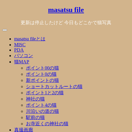
Skip
masatsu file
to
content
更新は停止したけど 今日もどこかで猫写真
masatsu fileとは
MISC
PDA
パソコン
猫MAP
ポイント00の猫
ポイント0の猫
新ポイントの猫
ショートカットルートの猫
ポイント1と2の猫
神社の猫
ポイント4の猫
川沿いの道の猫
駅前の猫
お寺近くの神社の猫
真撮画廊