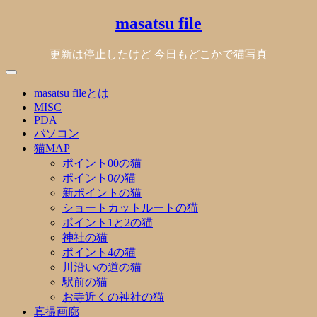
Skip
masatsu file
to
content
更新は停止したけど 今日もどこかで猫写真
masatsu fileとは
MISC
PDA
パソコン
猫MAP
ポイント00の猫
ポイント0の猫
新ポイントの猫
ショートカットルートの猫
ポイント1と2の猫
神社の猫
ポイント4の猫
川沿いの道の猫
駅前の猫
お寺近くの神社の猫
真撮画廊