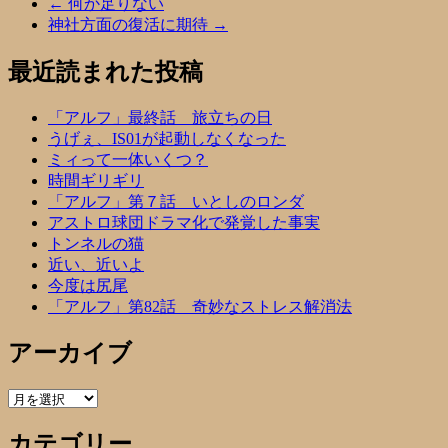
←
何か足りない
神社方面の復活に期待
→
最近読まれた投稿
「アルフ」最終話 旅立ちの日
うげぇ、IS01が起動しなくなった
ミィって一体いくつ？
時間ギリギリ
「アルフ」第７話 いとしのロンダ
アストロ球団ドラマ化で発覚した事実
トンネルの猫
近い、近いよ
今度は尻尾
「アルフ」第82話 奇妙なストレス解消法
アーカイブ
ア
ー
カテゴリー
カ