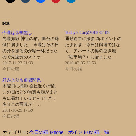
関連
今週は余剰無し
Today’s Cat@2010-02-05
先週撮影 神社の猫。舞台の縁
通勤途中に撮影 新ポイントの
側に居ました。 今週はその日
たまねぎ。今日は餌場ではな
の分を撮るのが精一杯だった
く、アパートの奥の空き地
ので先週分のストッ…
（駐車場？）に居ました…
2017-11-23 21:33
2010-02-05 22:53
今日の猫
今日の猫
好みよりも前後関係
木曜日に撮影 会社近くの猫。
この日はどの写真も顔がまと
もに撮れていませんでした。
多分この写真が一…
2011-10-29 17:59
今日の猫
カテゴリー:
今日の猫
iPhone
、
ポイント0の猫
、
猫