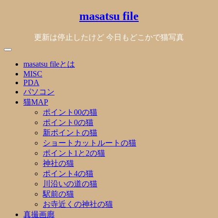
Skip
masatsu file
to
content
更新は停止したけど 今日もどこかで猫写真
masatsu fileとは
MISC
PDA
パソコン
猫MAP
ポイント00の猫
ポイント0の猫
新ポイントの猫
ショートカットルートの猫
ポイント1と2の猫
神社の猫
ポイント4の猫
川沿いの道の猫
駅前の猫
お寺近くの神社の猫
真撮画廊