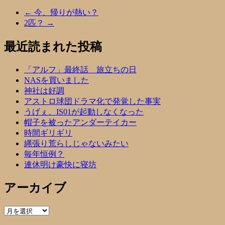
←
今、帰りが熱い？
2匹？
→
最近読まれた投稿
「アルフ」最終話 旅立ちの日
NASを買いました
神社は好調
アストロ球団ドラマ化で発覚した事実
うげぇ、IS01が起動しなくなった
帽子を被ったアンダーテイカー
時間ギリギリ
縄張り荒らしじゃないみたい
毎年恒例？
連休明け豪快に寝坊
アーカイブ
ア
ー