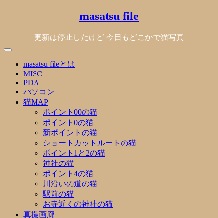
Skip
masatsu file
to
content
更新は停止したけど 今日もどこかで猫写真
masatsu fileとは
MISC
PDA
パソコン
猫MAP
ポイント00の猫
ポイント0の猫
新ポイントの猫
ショートカットルートの猫
ポイント1と2の猫
神社の猫
ポイント4の猫
川沿いの道の猫
駅前の猫
お寺近くの神社の猫
真撮画廊