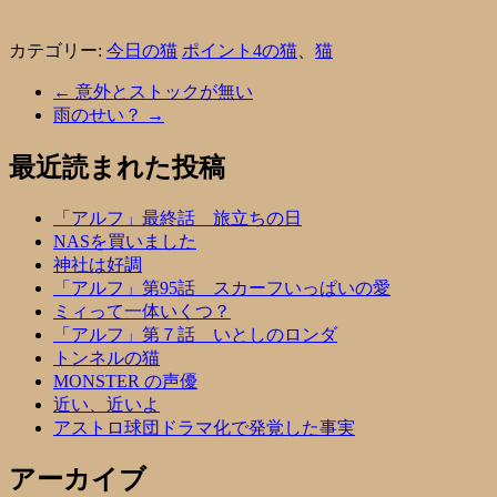
カテゴリー:
今日の猫
ポイント4の猫
、
猫
←
意外とストックが無い
雨のせい？
→
最近読まれた投稿
「アルフ」最終話 旅立ちの日
NASを買いました
神社は好調
「アルフ」第95話 スカーフいっぱいの愛
ミィって一体いくつ？
「アルフ」第７話 いとしのロンダ
トンネルの猫
MONSTER の声優
近い、近いよ
アストロ球団ドラマ化で発覚した事実
アーカイブ