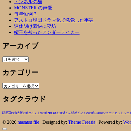
トンネルの猫
MONSTER の声優
毎年恒例？
アストロ球団ドラマ化で発覚した事実
連休明け豪快に寝坊
帽子を被ったアンダーテイカー
アーカイブ
ア
ー
カテゴリー
カ
イ
ブ
カ
テ
タグクラウド
ゴ
リ
ー
駅周辺の猫
大阪の猫
ポイント0の猫
*ist DS
お寺近くの猫
ポイント00の猫
iPhone
ショートカットルー
© 2026
masatsu file
| Designed by:
Theme Freesia
| Powered by:
Wor