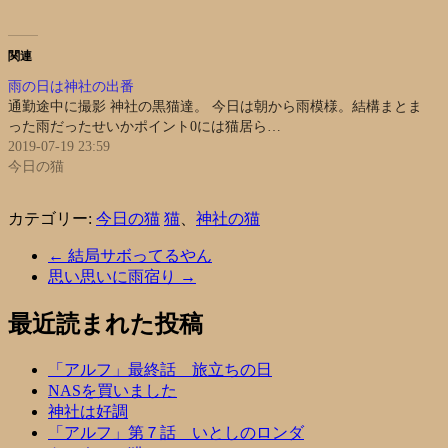
関連
雨の日は神社の出番
通勤途中に撮影 神社の黒猫達。 今日は朝から雨模様。結構まとま
った雨だったせいかポイント0には猫居ら…
2019-07-19 23:59
今日の猫
カテゴリー:
今日の猫
猫
、
神社の猫
←
結局サボってるやん
思い思いに雨宿り
→
最近読まれた投稿
「アルフ」最終話 旅立ちの日
NASを買いました
神社は好調
「アルフ」第７話 いとしのロンダ