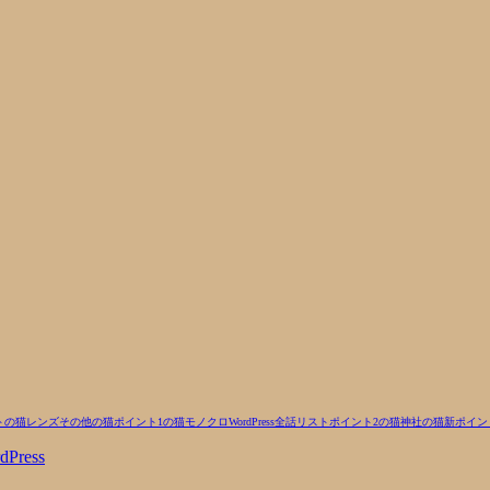
トの猫
レンズ
その他の猫
ポイント1の猫
モノクロ
WordPress
全話リスト
ポイント2の猫
神社の猫
新ポイン
dPress