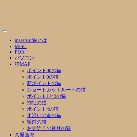
Skip
to
content
masatsu fileとは
MISC
PDA
パソコン
猫MAP
ポイント00の猫
ポイント0の猫
新ポイントの猫
ショートカットルートの猫
ポイント1と2の猫
神社の猫
ポイント4の猫
川沿いの道の猫
駅前の猫
お寺近くの神社の猫
真撮画廊