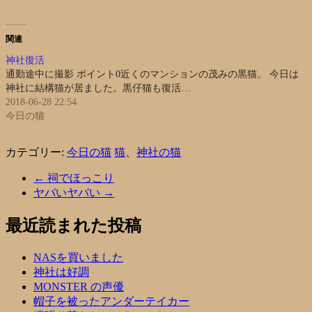
関連
神社復活
通勤途中に撮影 ポイント0近くのマンションの茂みの黒猫。 今日は
神社に結構猫が居ました。黒仔猫も復活…
2018-06-28 22:54
今日の猫
カテゴリー:
今日の猫
猫
、
神社の猫
←
祠でほっこり
ヤバいヤバい
→
最近読まれた投稿
NASを買いました
神社は好調
MONSTER の声優
帽子を被ったアンダーテイカー