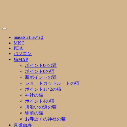
Skip
to
content
masatsu fileとは
MISC
PDA
パソコン
猫MAP
ポイント00の猫
ポイント0の猫
新ポイントの猫
ショートカットルートの猫
ポイント1と2の猫
神社の猫
ポイント4の猫
川沿いの道の猫
駅前の猫
お寺近くの神社の猫
真撮画廊