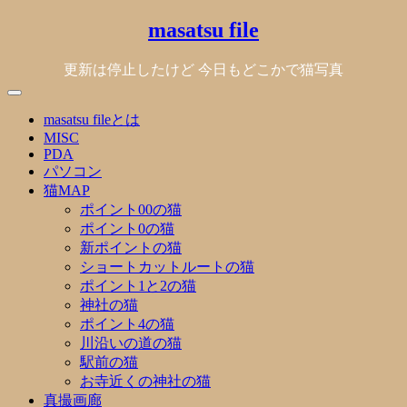
Skip
masatsu file
to
content
更新は停止したけど 今日もどこかで猫写真
masatsu fileとは
MISC
PDA
パソコン
猫MAP
ポイント00の猫
ポイント0の猫
新ポイントの猫
ショートカットルートの猫
ポイント1と2の猫
神社の猫
ポイント4の猫
川沿いの道の猫
駅前の猫
お寺近くの神社の猫
真撮画廊