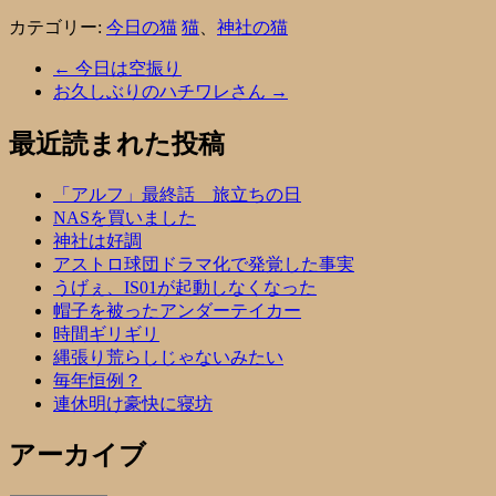
カテゴリー:
今日の猫
猫
、
神社の猫
←
今日は空振り
お久しぶりのハチワレさん
→
最近読まれた投稿
「アルフ」最終話 旅立ちの日
NASを買いました
神社は好調
アストロ球団ドラマ化で発覚した事実
うげぇ、IS01が起動しなくなった
帽子を被ったアンダーテイカー
時間ギリギリ
縄張り荒らしじゃないみたい
毎年恒例？
連休明け豪快に寝坊
アーカイブ