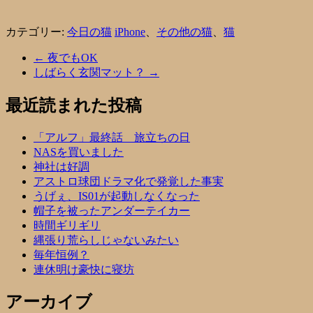
カテゴリー:
今日の猫
iPhone
、
その他の猫
、
猫
←
夜でもOK
しばらく玄関マット？
→
最近読まれた投稿
「アルフ」最終話 旅立ちの日
NASを買いました
神社は好調
アストロ球団ドラマ化で発覚した事実
うげぇ、IS01が起動しなくなった
帽子を被ったアンダーテイカー
時間ギリギリ
縄張り荒らしじゃないみたい
毎年恒例？
連休明け豪快に寝坊
アーカイブ