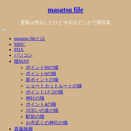
Skip
masatsu file
to
content
更新は停止したけど 今日もどこかで猫写真
masatsu fileとは
MISC
PDA
パソコン
猫MAP
ポイント00の猫
ポイント0の猫
新ポイントの猫
ショートカットルートの猫
ポイント1と2の猫
神社の猫
ポイント4の猫
川沿いの道の猫
駅前の猫
お寺近くの神社の猫
真撮画廊