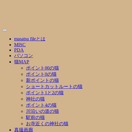
Skip
to
content
masatsu fileとは
MISC
PDA
パソコン
猫MAP
ポイント00の猫
ポイント0の猫
新ポイントの猫
ショートカットルートの猫
ポイント1と2の猫
神社の猫
ポイント4の猫
川沿いの道の猫
駅前の猫
お寺近くの神社の猫
真撮画廊