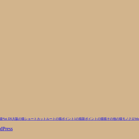
猫
*ist DS
大阪の猫
ショートカットルートの猫
ポイント1の猫
新ポイントの猫
猫
その他の猫
モノクロ
Wor
dPress