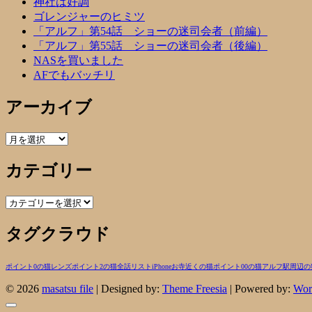
神社は好調
ゴレンジャーのヒミツ
「アルフ」第54話 ショーの迷司会者（前編）
「アルフ」第55話 ショーの迷司会者（後編）
NASを買いました
AFでもバッチリ
アーカイブ
ア
ー
カテゴリー
カ
イ
ブ
カ
テ
タグクラウド
ゴ
リ
ー
ポイント0の猫
レンズ
ポイント2の猫
全話リスト
iPhone
お寺近くの猫
ポイント00の猫
アルフ
駅周辺の
© 2026
masatsu file
| Designed by:
Theme Freesia
| Powered by:
Wor