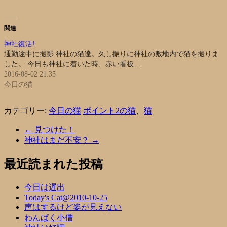
関連
神社復活!
通勤途中に撮影 神社の猫達。久し振りに神社の敷地内で猫を撮りま
した。 今日も神社に着いた時、赤い看板…
2016-08-02 21:35
今日の猫
カテゴリー:
今日の猫
ポイント2の猫
、
猫
←
見つけた！
神社はまだ不安？
→
最近読まれた投稿
今日は遅出
Today's Cat@2010-10-25
声はするけど姿が見えない
わんぱく小僧