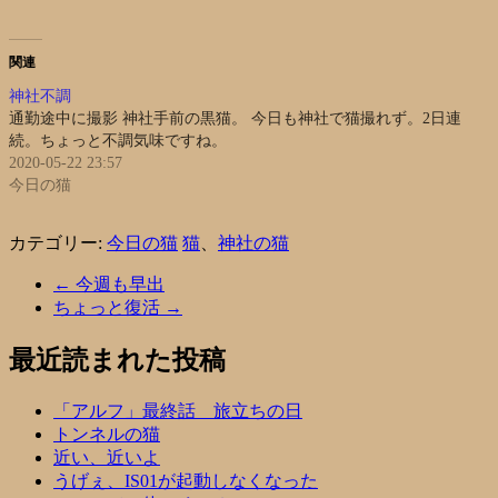
関連
神社不調
通勤途中に撮影 神社手前の黒猫。 今日も神社で猫撮れず。2日連
続。ちょっと不調気味ですね。
2020-05-22 23:57
今日の猫
カテゴリー:
今日の猫
猫
、
神社の猫
←
今週も早出
ちょっと復活
→
最近読まれた投稿
「アルフ」最終話 旅立ちの日
トンネルの猫
近い、近いよ
うげぇ、IS01が起動しなくなった