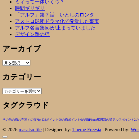
ミィって一体いくつ？
時間ギリギリ
「アルフ」第７話 いとしのロンダ
アストロ球団ドラマ化で発覚した事実
アルフ名言集botが止まっていました
デザイン塾の猫
アーカイブ
ア
ー
カテゴリー
カ
イ
ブ
カ
テ
タグクラウド
ゴ
リ
ー
その他の猫
お寺近くの猫
*ist DS
ポイント00の猫
ポイント0の猫
iPhone
駅周辺の猫
アルフ
ポイント2の
© 2026
masatsu file
| Designed by:
Theme Freesia
| Powered by:
Wor