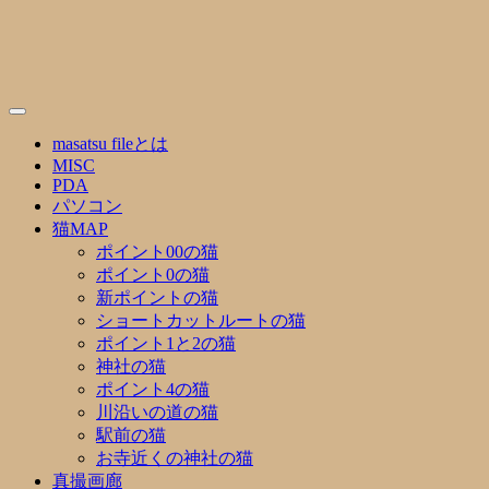
Skip
to
content
masatsu fileとは
MISC
PDA
パソコン
猫MAP
ポイント00の猫
ポイント0の猫
新ポイントの猫
ショートカットルートの猫
ポイント1と2の猫
神社の猫
ポイント4の猫
川沿いの道の猫
駅前の猫
お寺近くの神社の猫
真撮画廊