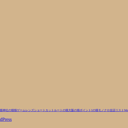
猫
神社の猫
猫
ゲーム
レンズ
ショートカットルートの猫
大阪の猫
ポイント1の猫
モノクロ
全話リスト
Wor
dPress