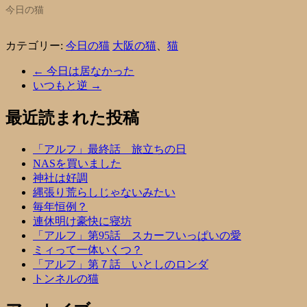
今日の猫
カテゴリー:
今日の猫
大阪の猫
、
猫
←
今日は居なかった
いつもと逆
→
最近読まれた投稿
「アルフ」最終話 旅立ちの日
NASを買いました
神社は好調
縄張り荒らしじゃないみたい
毎年恒例？
連休明け豪快に寝坊
「アルフ」第95話 スカーフいっぱいの愛
ミィって一体いくつ？
「アルフ」第７話 いとしのロンダ
トンネルの猫