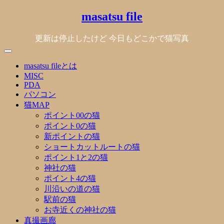
Skip
masatsu file
to
content
更新は停止したけど 今日もどこかで猫写真
masatsu fileとは
MISC
PDA
パソコン
猫MAP
ポイント00の猫
ポイント0の猫
新ポイントの猫
ショートカットルートの猫
ポイント1と2の猫
神社の猫
ポイント4の猫
川沿いの道の猫
駅前の猫
お寺近くの神社の猫
真撮画廊