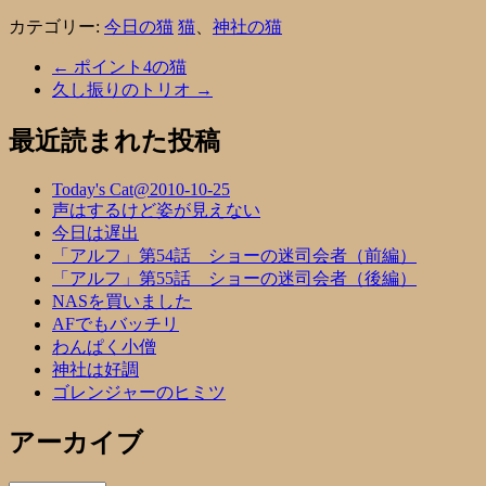
カテゴリー:
今日の猫
猫
、
神社の猫
←
ポイント4の猫
久し振りのトリオ
→
最近読まれた投稿
Today's Cat@2010-10-25
声はするけど姿が見えない
今日は遅出
「アルフ」第54話 ショーの迷司会者（前編）
「アルフ」第55話 ショーの迷司会者（後編）
NASを買いました
AFでもバッチリ
わんぱく小僧
神社は好調
ゴレンジャーのヒミツ
アーカイブ