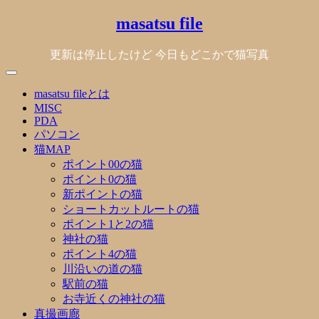
Skip
masatsu file
to
content
更新は停止したけど 今日もどこかで猫写真
masatsu fileとは
MISC
PDA
パソコン
猫MAP
ポイント00の猫
ポイント0の猫
新ポイントの猫
ショートカットルートの猫
ポイント1と2の猫
神社の猫
ポイント4の猫
川沿いの道の猫
駅前の猫
お寺近くの神社の猫
真撮画廊