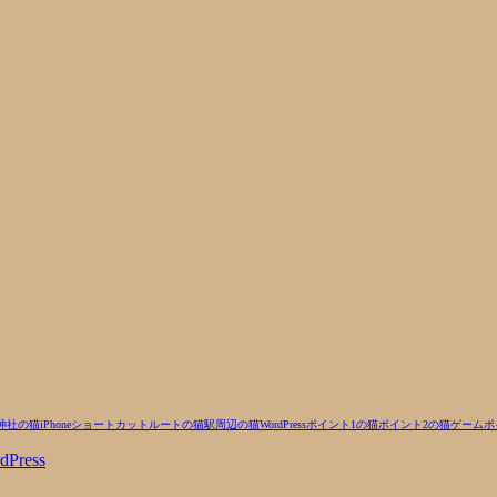
神社の猫
iPhone
ショートカットルートの猫
駅周辺の猫
WordPress
ポイント1の猫
ポイント2の猫
ゲーム
ポ
dPress