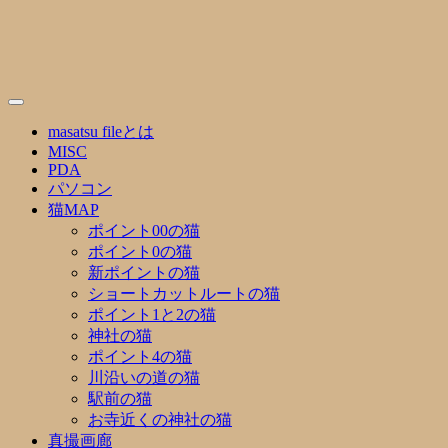
Skip
to
content
masatsu fileとは
MISC
PDA
パソコン
猫MAP
ポイント00の猫
ポイント0の猫
新ポイントの猫
ショートカットルートの猫
ポイント1と2の猫
神社の猫
ポイント4の猫
川沿いの道の猫
駅前の猫
お寺近くの神社の猫
真撮画廊