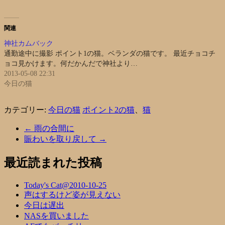
関連
神社カムバック
通勤途中に撮影 ポイント1の猫。ベランダの猫です。 最近チョコチ
ョコ見かけます。何だかんだで神社より…
2013-05-08 22:31
今日の猫
カテゴリー:
今日の猫
ポイント2の猫
、
猫
←
雨の合間に
賑わいを取り戻して
→
最近読まれた投稿
Today's Cat@2010-10-25
声はするけど姿が見えない
今日は遅出
NASを買いました