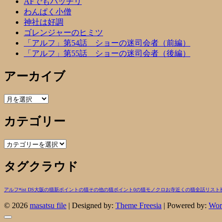
AFでもバッチリ
わんぱく小僧
神社は好調
ゴレンジャーのヒミツ
「アルフ」第54話 ショーの迷司会者（前編）
「アルフ」第55話 ショーの迷司会者（後編）
アーカイブ
ア
ー
カテゴリー
カ
イ
ブ
カ
テ
タグクラウド
ゴ
リ
ー
アルフ
*ist DS
大阪の猫
新ポイントの猫
その他の猫
ポイント0の猫
モノクロ
お寺近くの猫
全話リスト
© 2026
masatsu file
| Designed by:
Theme Freesia
| Powered by:
Wor