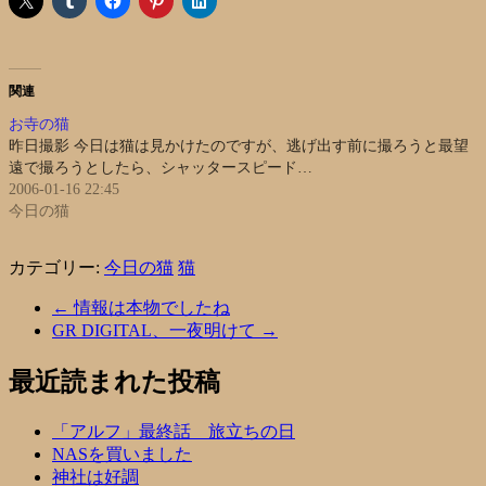
関連
お寺の猫
昨日撮影 今日は猫は見かけたのですが、逃げ出す前に撮ろうと最望
遠で撮ろうとしたら、シャッタースピード…
2006-01-16 22:45
今日の猫
カテゴリー:
今日の猫
猫
←
情報は本物でしたね
GR DIGITAL、一夜明けて
→
最近読まれた投稿
「アルフ」最終話 旅立ちの日
NASを買いました
神社は好調