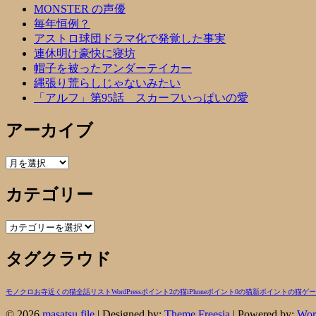
MONSTER の声優
毎年恒例？
アストロ球団ドラマ化で発覚した事実
連休明け豪快に寝坊
帽子を被ったアンダーテイカー
縄張り荒らしじゃないみたい
「アルフ」第95話 スカーフいっぱいの愛
アーカイブ
ア
ー
カテゴリー
カ
イ
ブ
カ
テ
タグクラウド
ゴ
リ
ー
モノクロ
お寺近くの猫
全話リスト
WordPress
ポイント2の猫
iPhone
ポイント0の猫
新ポイントの猫
ゲー
© 2026
masatsu file
| Designed by:
Theme Freesia
| Powered by:
Wor