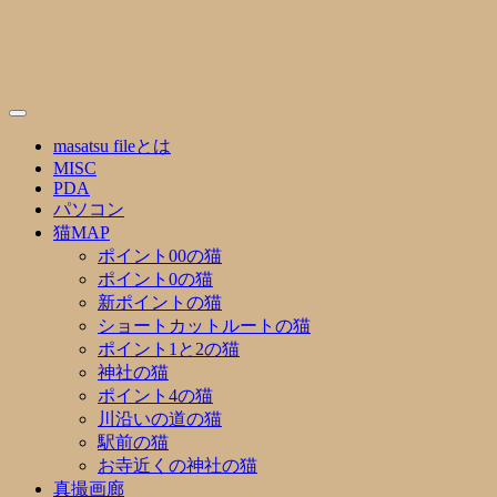
Skip
to
content
masatsu fileとは
MISC
PDA
パソコン
猫MAP
ポイント00の猫
ポイント0の猫
新ポイントの猫
ショートカットルートの猫
ポイント1と2の猫
神社の猫
ポイント4の猫
川沿いの道の猫
駅前の猫
お寺近くの神社の猫
真撮画廊