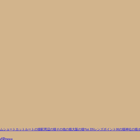
ム
ショートカットルートの猫
駅周辺の猫
その他の猫
大阪の猫
*ist DS
レンズ
ポイント00の猫
神社の猫
dPress