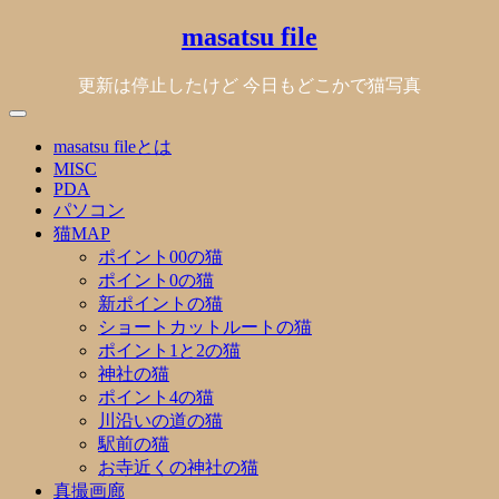
Skip
masatsu file
to
content
更新は停止したけど 今日もどこかで猫写真
masatsu fileとは
MISC
PDA
パソコン
猫MAP
ポイント00の猫
ポイント0の猫
新ポイントの猫
ショートカットルートの猫
ポイント1と2の猫
神社の猫
ポイント4の猫
川沿いの道の猫
駅前の猫
お寺近くの神社の猫
真撮画廊