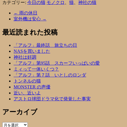
カテゴリー:
今日の猫
モノクロ
、
猫
、
神社の猫
←
雨の休日
室外機は安心
→
最近読まれた投稿
「アルフ」最終話 旅立ちの日
NASを買いました
神社は好調
「アルフ」第95話 スカーフいっぱいの愛
ミィって一体いくつ？
「アルフ」第７話 いとしのロンダ
トンネルの猫
MONSTER の声優
近い、近いよ
アストロ球団ドラマ化で発覚した事実
アーカイブ
ア