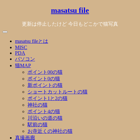
Skip
masatsu file
to
content
更新は停止したけど 今日もどこかで猫写真
masatsu fileとは
MISC
PDA
パソコン
猫MAP
ポイント00の猫
ポイント0の猫
新ポイントの猫
ショートカットルートの猫
ポイント1と2の猫
神社の猫
ポイント4の猫
川沿いの道の猫
駅前の猫
お寺近くの神社の猫
真撮画廊