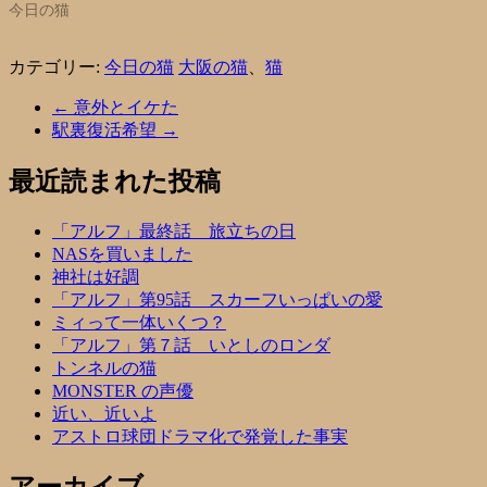
今日の猫
カテゴリー:
今日の猫
大阪の猫
、
猫
←
意外とイケた
駅裏復活希望
→
最近読まれた投稿
「アルフ」最終話 旅立ちの日
NASを買いました
神社は好調
「アルフ」第95話 スカーフいっぱいの愛
ミィって一体いくつ？
「アルフ」第７話 いとしのロンダ
トンネルの猫
MONSTER の声優
近い、近いよ
アストロ球団ドラマ化で発覚した事実