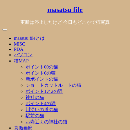
Skip
masatsu file
to
content
更新は停止したけど 今日もどこかで猫写真
masatsu fileとは
MISC
PDA
パソコン
猫MAP
ポイント00の猫
ポイント0の猫
新ポイントの猫
ショートカットルートの猫
ポイント1と2の猫
神社の猫
ポイント4の猫
川沿いの道の猫
駅前の猫
お寺近くの神社の猫
真撮画廊