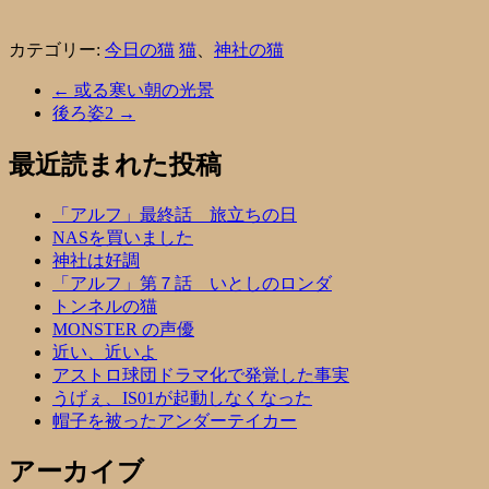
カテゴリー:
今日の猫
猫
、
神社の猫
←
或る寒い朝の光景
後ろ姿2
→
最近読まれた投稿
「アルフ」最終話 旅立ちの日
NASを買いました
神社は好調
「アルフ」第７話 いとしのロンダ
トンネルの猫
MONSTER の声優
近い、近いよ
アストロ球団ドラマ化で発覚した事実
うげぇ、IS01が起動しなくなった
帽子を被ったアンダーテイカー
アーカイブ