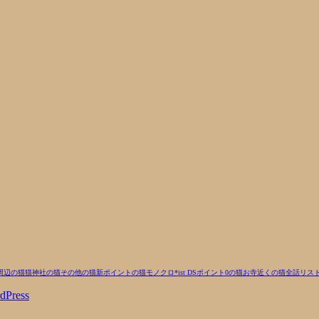
周辺の猫
猫
神社の猫
その他の猫
新ポイントの猫
モノクロ
*ist DS
ポイント0の猫
お寺近くの猫
全話リス
dPress