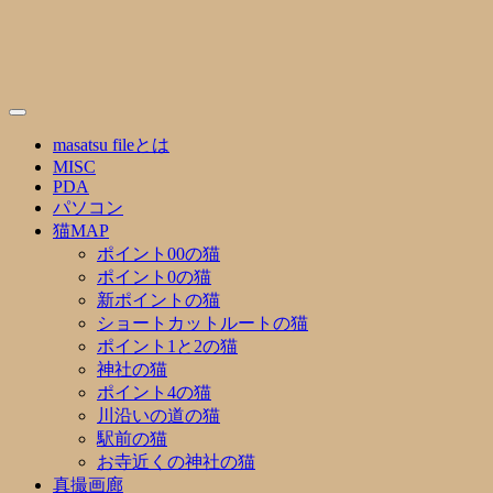
Skip
to
content
masatsu fileとは
MISC
PDA
パソコン
猫MAP
ポイント00の猫
ポイント0の猫
新ポイントの猫
ショートカットルートの猫
ポイント1と2の猫
神社の猫
ポイント4の猫
川沿いの道の猫
駅前の猫
お寺近くの神社の猫
真撮画廊