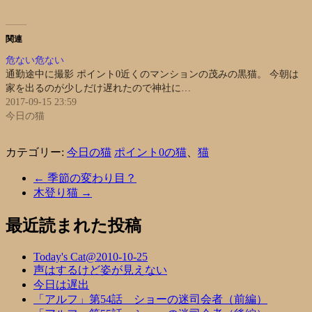
関連
危ない危ない
通勤途中に撮影 ポイント0近くのマンションの茂みの黒猫。 今朝は
家を出るのが少しだけ遅れたので神社に…
2017-09-15 23:59
今日の猫
カテゴリー:
今日の猫
ポイント0の猫
、
猫
←
季節の変わり目？
木登り猫
→
最近読まれた投稿
Today's Cat@2010-10-25
声はするけど姿が見えない
今日は遅出
「アルフ」第54話 ショーの迷司会者（前編）