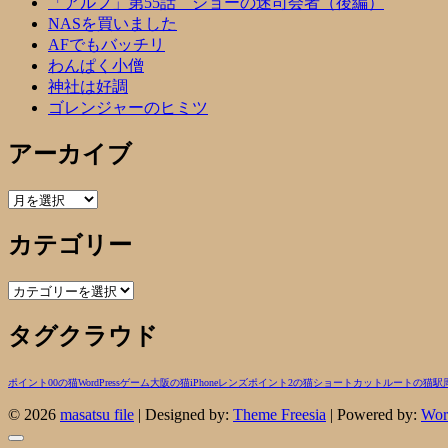
「アルフ」第55話 ショーの迷司会者（後編）
NASを買いました
AFでもバッチリ
わんぱく小僧
神社は好調
ゴレンジャーのヒミツ
アーカイブ
ア
ー
カテゴリー
カ
イ
ブ
カ
テ
タグクラウド
ゴ
リ
ー
ポイント00の猫
WordPress
ゲーム
大阪の猫
iPhone
レンズ
ポイント2の猫
ショートカットルートの猫
駅
© 2026
masatsu file
| Designed by:
Theme Freesia
| Powered by:
Wor