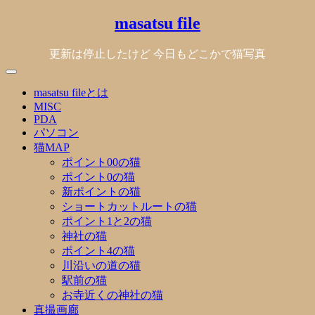
Skip
masatsu file
to
content
更新は停止したけど 今日もどこかで猫写真
masatsu fileとは
MISC
PDA
パソコン
猫MAP
ポイント00の猫
ポイント0の猫
新ポイントの猫
ショートカットルートの猫
ポイント1と2の猫
神社の猫
ポイント4の猫
川沿いの道の猫
駅前の猫
お寺近くの神社の猫
真撮画廊