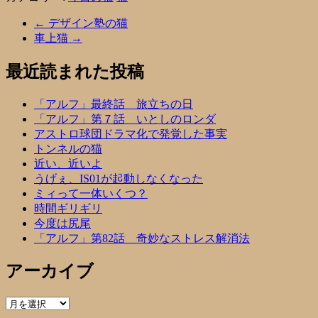
←
デザイン塾の猫
車上猫
→
最近読まれた投稿
「アルフ」最終話 旅立ちの日
「アルフ」第７話 いとしのロンダ
アストロ球団ドラマ化で発覚した事実
トンネルの猫
近い、近いよ
うげぇ、IS01が起動しなくなった
ミィって一体いくつ？
時間ギリギリ
今度は尻尾
「アルフ」第82話 奇妙なストレス解消法
アーカイブ
ア
ー