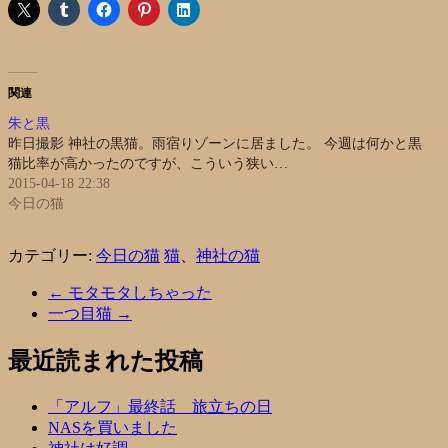
関連
朱と黒
昨日撮影 神社の黒猫。雨宿りゾーンに居ました。 今週は何かと黒
猫比率が高かったのですが、こういう狭い…
2015-04-18 22:38
今日の猫
カテゴリー:
今日の猫
猫
、
神社の猫
←
モタモタしちゃった
一つ目猫
→
最近読まれた投稿
「アルフ」最終話 旅立ちの日
NASを買いました