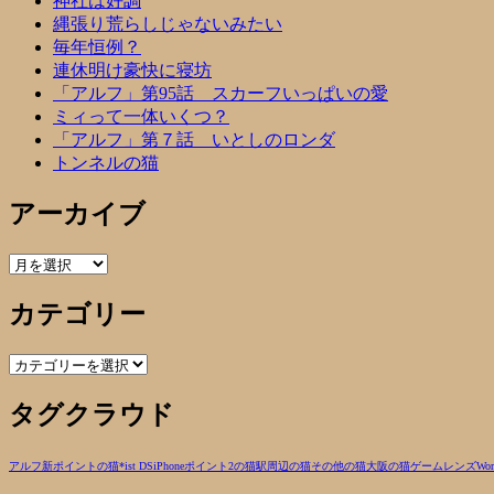
神社は好調
縄張り荒らしじゃないみたい
毎年恒例？
連休明け豪快に寝坊
「アルフ」第95話 スカーフいっぱいの愛
ミィって一体いくつ？
「アルフ」第７話 いとしのロンダ
トンネルの猫
アーカイブ
ア
ー
カテゴリー
カ
イ
ブ
カ
テ
タグクラウド
ゴ
リ
ー
アルフ
新ポイントの猫
*ist DS
iPhone
ポイント2の猫
駅周辺の猫
その他の猫
大阪の猫
ゲーム
レンズ
Wor