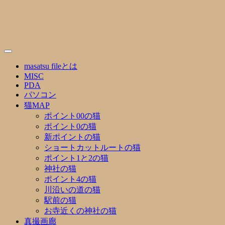
Skip
to
content
masatsu fileとは
MISC
PDA
パソコン
猫MAP
ポイント00の猫
ポイント0の猫
新ポイントの猫
ショートカットルートの猫
ポイント1と2の猫
神社の猫
ポイント4の猫
川沿いの道の猫
駅前の猫
お寺近くの神社の猫
真撮画廊