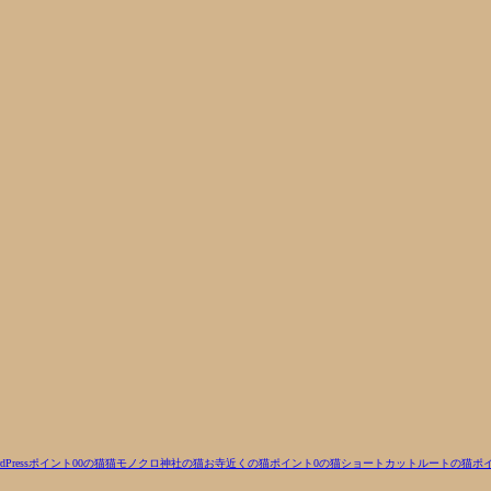
dPress
ポイント00の猫
猫
モノクロ
神社の猫
お寺近くの猫
ポイント0の猫
ショートカットルートの猫
ポ