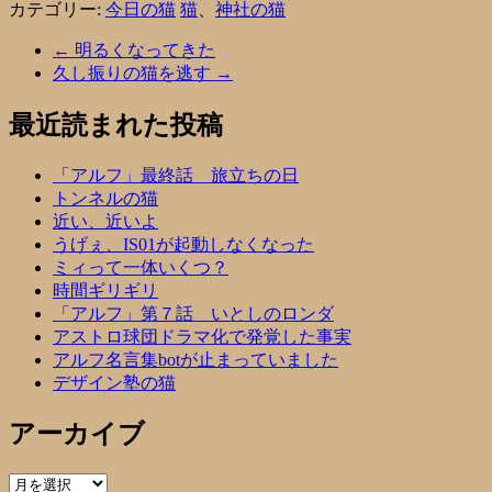
カテゴリー:
今日の猫
猫
、
神社の猫
←
明るくなってきた
久し振りの猫を逃す
→
最近読まれた投稿
「アルフ」最終話 旅立ちの日
トンネルの猫
近い、近いよ
うげぇ、IS01が起動しなくなった
ミィって一体いくつ？
時間ギリギリ
「アルフ」第７話 いとしのロンダ
アストロ球団ドラマ化で発覚した事実
アルフ名言集botが止まっていました
デザイン塾の猫
アーカイブ
ア