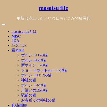
Skip
masatsu file
to
content
更新は停止したけど 今日もどこかで猫写真
masatsu fileとは
MISC
PDA
パソコン
猫MAP
ポイント00の猫
ポイント0の猫
新ポイントの猫
ショートカットルートの猫
ポイント1と2の猫
神社の猫
ポイント4の猫
川沿いの道の猫
駅前の猫
お寺近くの神社の猫
真撮画廊