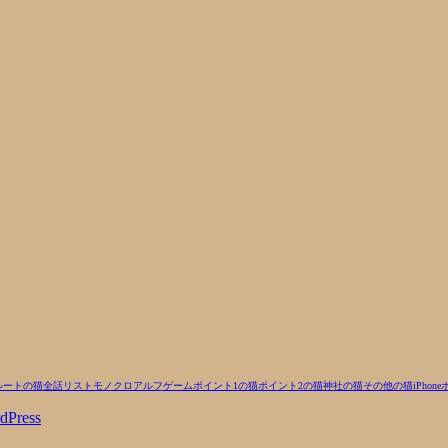
ルートの猫
全話リスト
モノクロ
アルフ
ゲーム
ポイント1の猫
ポイント2の猫
神社の猫
その他の猫
iPhone
dPress