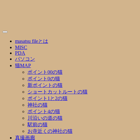
Skip
to
content
masatsu fileとは
MISC
PDA
パソコン
猫MAP
ポイント00の猫
ポイント0の猫
新ポイントの猫
ショートカットルートの猫
ポイント1と2の猫
神社の猫
ポイント4の猫
川沿いの道の猫
駅前の猫
お寺近くの神社の猫
真撮画廊