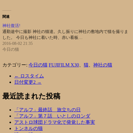
関連
神社復活!
通勤途中に撮影 神社の猫達。久し振りに神社の敷地内で猫を撮りま
した。 今日も神社に着いた時、赤い看板…
2016-08-02 21:35
今日の猫
カテゴリー:
今日の猫
FUJIFILM X30
、
猫
、
神社の猫
←
ロスタイム
日付変更2
→
最近読まれた投稿
「アルフ」最終話 旅立ちの日
「アルフ」第７話 いとしのロンダ
アストロ球団ドラマ化で発覚した事実
トンネルの猫