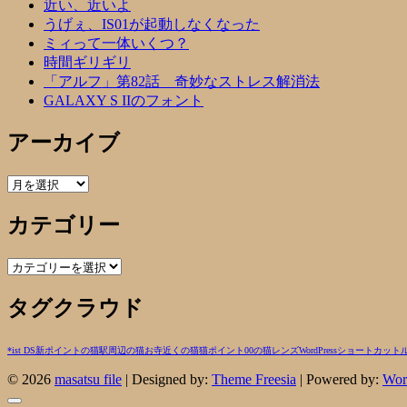
近い、近いよ
うげぇ、IS01が起動しなくなった
ミィって一体いくつ？
時間ギリギリ
「アルフ」第82話 奇妙なストレス解消法
GALAXY S IIのフォント
アーカイブ
ア
ー
カテゴリー
カ
イ
ブ
カ
テ
タグクラウド
ゴ
リ
ー
*ist DS
新ポイントの猫
駅周辺の猫
お寺近くの猫
猫
ポイント00の猫
レンズ
WordPress
ショートカット
© 2026
masatsu file
| Designed by:
Theme Freesia
| Powered by:
Wor