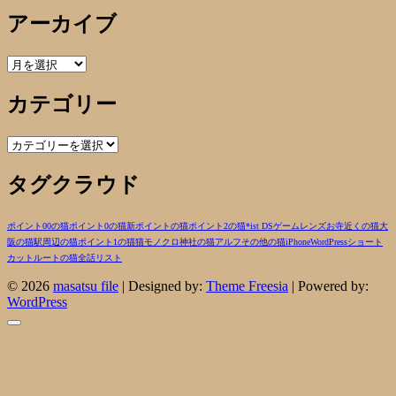
アーカイブ
ア
ー
カテゴリー
カ
イ
ブ
カ
テ
タグクラウド
ゴ
リ
ー
ポイント00の猫
ポイント0の猫
新ポイントの猫
ポイント2の猫
*ist DS
ゲーム
レンズ
お寺近くの猫
大
阪の猫
駅周辺の猫
ポイント1の猫
猫
モノクロ
神社の猫
アルフ
その他の猫
iPhone
WordPress
ショート
カットルートの猫
全話リスト
© 2026
masatsu file
| Designed by:
Theme Freesia
| Powered by:
WordPress