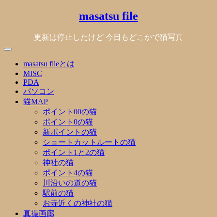
Skip
masatsu file
to
content
更新は停止したけど 今日もどこかで猫写真
masatsu fileとは
MISC
PDA
パソコン
猫MAP
ポイント00の猫
ポイント0の猫
新ポイントの猫
ショートカットルートの猫
ポイント1と2の猫
神社の猫
ポイント4の猫
川沿いの道の猫
駅前の猫
お寺近くの神社の猫
真撮画廊