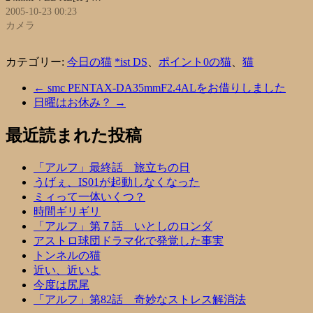
2005-10-23 00:23
カメラ
カテゴリー:
今日の猫
*ist DS
、
ポイント0の猫
、
猫
←
smc PENTAX-DA35mmF2.4ALをお借りしました
日曜はお休み？
→
最近読まれた投稿
「アルフ」最終話 旅立ちの日
うげぇ、IS01が起動しなくなった
ミィって一体いくつ？
時間ギリギリ
「アルフ」第７話 いとしのロンダ
アストロ球団ドラマ化で発覚した事実
トンネルの猫
近い、近いよ
今度は尻尾
「アルフ」第82話 奇妙なストレス解消法