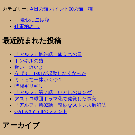
カテゴリー:
今日の猫
ポイント00の猫
、
猫
←
豪快に二度寝
仕事納め
→
最近読まれた投稿
「アルフ」最終話 旅立ちの日
トンネルの猫
近い、近いよ
うげぇ、IS01が起動しなくなった
ミィって一体いくつ？
時間ギリギリ
「アルフ」第７話 いとしのロンダ
アストロ球団ドラマ化で発覚した事実
「アルフ」第82話 奇妙なストレス解消法
GALAXY S IIのフォント
アーカイブ