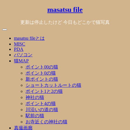
Skip
masatsu file
to
content
更新は停止したけど 今日もどこかで猫写真
masatsu fileとは
MISC
PDA
パソコン
猫MAP
ポイント00の猫
ポイント0の猫
新ポイントの猫
ショートカットルートの猫
ポイント1と2の猫
神社の猫
ポイント4の猫
川沿いの道の猫
駅前の猫
お寺近くの神社の猫
真撮画廊