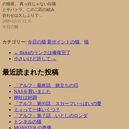
の猫達。 真っ白じゃない白猫
とサバトラ。この二匹の組み
合わせは久しぶりで…
2009-12-11 22:35
今日の猫
カテゴリー:
今日の猫
新ポイントの猫
、
猫
←
flickrのリンクは修復完了
小さいけど許して
→
最近読まれた投稿
「アルフ」最終話 旅立ちの日
NASを買いました
神社は好調
「アルフ」第95話 スカーフいっぱいの愛
ミィって一体いくつ？
「アルフ」第７話 いとしのロンダ
トンネルの猫
MONSTER の声優