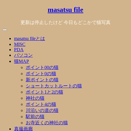
Skip
masatsu file
to
content
更新は停止したけど 今日もどこかで猫写真
masatsu fileとは
MISC
PDA
パソコン
猫MAP
ポイント00の猫
ポイント0の猫
新ポイントの猫
ショートカットルートの猫
ポイント1と2の猫
神社の猫
ポイント4の猫
川沿いの道の猫
駅前の猫
お寺近くの神社の猫
真撮画廊