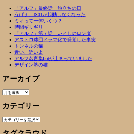
「アルフ」最終話 旅立ちの日
うげぇ、IS01が起動しなくなった
ミィって一体いくつ？
時間ギリギリ
「アルフ」第７話 いとしのロンダ
アストロ球団ドラマ化で発覚した事実
トンネルの猫
近い、近いよ
アルフ名言集botが止まっていました
デザイン塾の猫
アーカイブ
ア
ー
カテゴリー
カ
イ
ブ
カ
テ
タグクラウド
ゴ