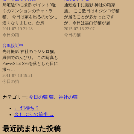
帰宅途中に撮影 ポイント0近
通勤途中に撮影 神社の猫家
くのマンションのチャトラ
族。 ここ数日はキジシロ仔猫
猫。 今日は家を出るのが少し
が居ることが多かったです
遅くなりました。台風…
が、今日は黒白仔猫が居…
2011-07-19 21:28
2015-07-16 22:07
今日の猫
今日の猫
台風接近中
先月撮影 神社のキジシロ猫。
縁側でのんびり。 この写真も
PowerShot S95を落とした日に
撮っ…
2011-07-18 19:21
今日の猫
カテゴリー:
今日の猫
猫
、
神社の猫
←
餌待ち？
久しぶりの前半
→
最近読まれた投稿