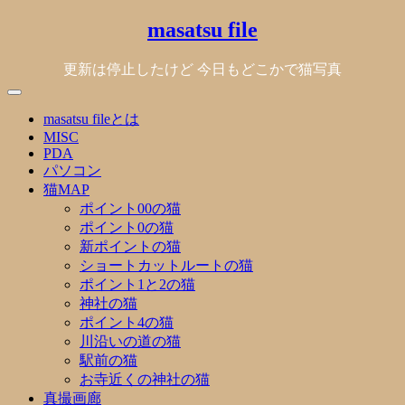
Skip
masatsu file
to
content
更新は停止したけど 今日もどこかで猫写真
masatsu fileとは
MISC
PDA
パソコン
猫MAP
ポイント00の猫
ポイント0の猫
新ポイントの猫
ショートカットルートの猫
ポイント1と2の猫
神社の猫
ポイント4の猫
川沿いの道の猫
駅前の猫
お寺近くの神社の猫
真撮画廊