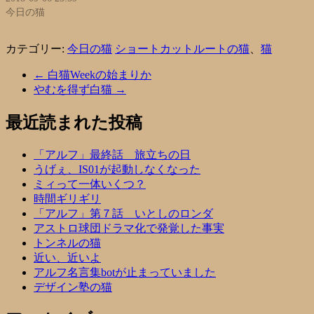
今日の猫
カテゴリー:
今日の猫
ショートカットルートの猫
、
猫
←
白猫Weekの始まりか
やむを得ず白猫
→
最近読まれた投稿
「アルフ」最終話 旅立ちの日
うげぇ、IS01が起動しなくなった
ミィって一体いくつ？
時間ギリギリ
「アルフ」第７話 いとしのロンダ
アストロ球団ドラマ化で発覚した事実
トンネルの猫
近い、近いよ
アルフ名言集botが止まっていました
デザイン塾の猫