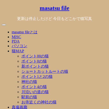
Skip
masatsu file
to
content
更新は停止したけど 今日もどこかで猫写真
masatsu fileとは
MISC
PDA
パソコン
猫MAP
ポイント00の猫
ポイント0の猫
新ポイントの猫
ショートカットルートの猫
ポイント1と2の猫
神社の猫
ポイント4の猫
川沿いの道の猫
駅前の猫
お寺近くの神社の猫
真撮画廊