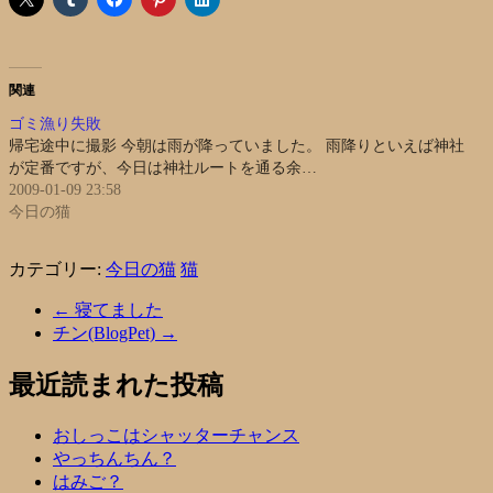
関連
ゴミ漁り失敗
帰宅途中に撮影 今朝は雨が降っていました。 雨降りといえば神社
が定番ですが、今日は神社ルートを通る余…
2009-01-09 23:58
今日の猫
カテゴリー:
今日の猫
猫
←
寝てました
チン(BlogPet)
→
最近読まれた投稿
おしっこはシャッターチャンス
やっちんちん？
はみご？