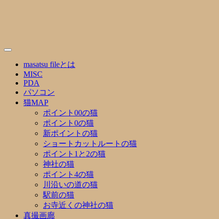
Skip
to
content
masatsu fileとは
MISC
PDA
パソコン
猫MAP
ポイント00の猫
ポイント0の猫
新ポイントの猫
ショートカットルートの猫
ポイント1と2の猫
神社の猫
ポイント4の猫
川沿いの道の猫
駅前の猫
お寺近くの神社の猫
真撮画廊