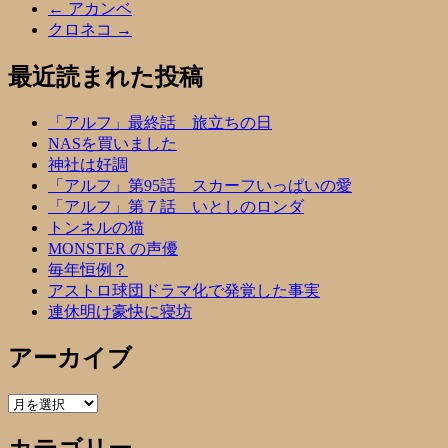
←
アカンベ
クロネコ
→
最近読まれた投稿
「アルフ」最終話 旅立ちの日
NASを買いました
神社は好調
「アルフ」第95話 スカーフいっぱいの愛
「アルフ」第７話 いとしのロンダ
トンネルの猫
MONSTER の声優
毎年恒例？
アストロ球団ドラマ化で発覚した事実
連休明け豪快に寝坊
アーカイブ
ア
ー
カ