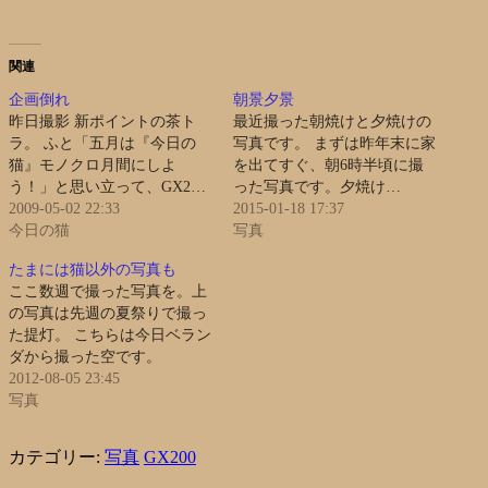
関連
企画倒れ
朝景夕景
昨日撮影 新ポイントの茶ト
最近撮った朝焼けと夕焼けの
ラ。 ふと「五月は『今日の
写真です。 まずは昨年末に家
猫』モノクロ月間にしよ
を出てすぐ、朝6時半頃に撮
う！」と思い立って、GX2…
った写真です。夕焼け…
2009-05-02 22:33
2015-01-18 17:37
今日の猫
写真
たまには猫以外の写真も
ここ数週で撮った写真を。上
の写真は先週の夏祭りで撮っ
た提灯。 こちらは今日ベラン
ダから撮った空です。
2012-08-05 23:45
写真
カテゴリー:
写真
GX200