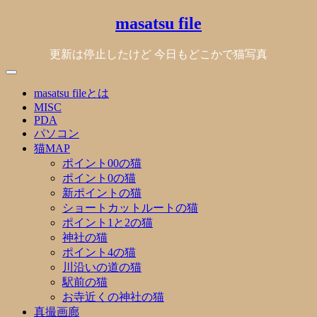
Skip
masatsu file
to
content
更新は停止したけど 今日もどこかで猫写真
masatsu fileとは
MISC
PDA
パソコン
猫MAP
ポイント00の猫
ポイント0の猫
新ポイントの猫
ショートカットルートの猫
ポイント1と2の猫
神社の猫
ポイント4の猫
川沿いの道の猫
駅前の猫
お寺近くの神社の猫
真撮画廊