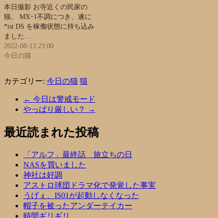
本日撮影 お寺近くの民家の
猫。 MXｰ1不調につき、遂に
*ist DS を稼働状態に持ち込み
ました…
2022-08-13 23:00
今日の猫
カテゴリー:
今日の猫
猫
←
今日は警戒モード
やっぱり厳しい？
→
最近読まれた投稿
「アルフ」最終話 旅立ちの日
NASを買いました
神社は好調
アストロ球団ドラマ化で発覚した事実
うげぇ、IS01が起動しなくなった
帽子を被ったアンダーテイカー
時間ギリギリ