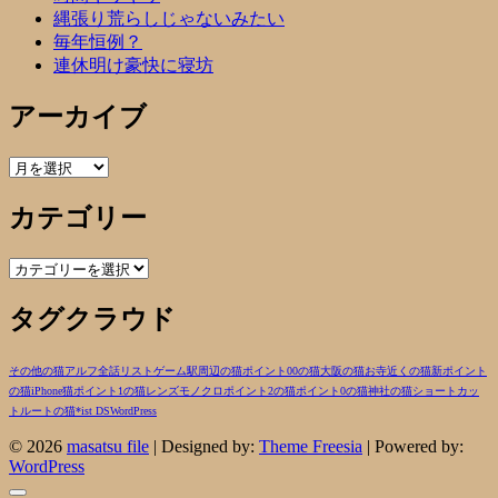
縄張り荒らしじゃないみたい
毎年恒例？
連休明け豪快に寝坊
アーカイブ
ア
ー
カテゴリー
カ
イ
ブ
カ
テ
タグクラウド
ゴ
リ
ー
その他の猫
アルフ
全話リスト
ゲーム
駅周辺の猫
ポイント00の猫
大阪の猫
お寺近くの猫
新ポイント
の猫
iPhone
猫
ポイント1の猫
レンズ
モノクロ
ポイント2の猫
ポイント0の猫
神社の猫
ショートカッ
トルートの猫
*ist DS
WordPress
© 2026
masatsu file
| Designed by:
Theme Freesia
| Powered by:
WordPress