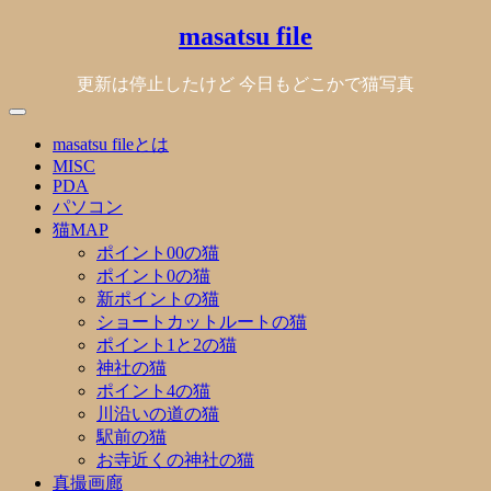
Skip
masatsu file
to
content
更新は停止したけど 今日もどこかで猫写真
masatsu fileとは
MISC
PDA
パソコン
猫MAP
ポイント00の猫
ポイント0の猫
新ポイントの猫
ショートカットルートの猫
ポイント1と2の猫
神社の猫
ポイント4の猫
川沿いの道の猫
駅前の猫
お寺近くの神社の猫
真撮画廊