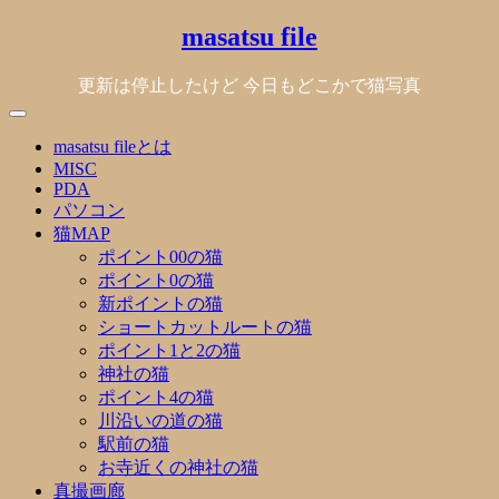
Skip
masatsu file
to
content
更新は停止したけど 今日もどこかで猫写真
masatsu fileとは
MISC
PDA
パソコン
猫MAP
ポイント00の猫
ポイント0の猫
新ポイントの猫
ショートカットルートの猫
ポイント1と2の猫
神社の猫
ポイント4の猫
川沿いの道の猫
駅前の猫
お寺近くの神社の猫
真撮画廊