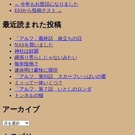
←
今年もお世話になりました
E63から投稿テスト
→
最近読まれた投稿
「アルフ」最終話 旅立ちの日
NASを買いました
神社は好調
縄張り荒らしじゃないみたい
毎年恒例？
連休明け豪快に寝坊
「アルフ」第95話 スカーフいっぱいの愛
ミィって一体いくつ？
「アルフ」第７話 いとしのロンダ
トンネルの猫
アーカイブ
ア
ー