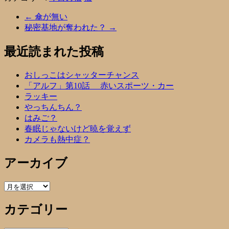
←
傘が無い
秘密基地が奪われた？
→
最近読まれた投稿
おしっこはシャッターチャンス
「アルフ」第10話 赤いスポーツ・カー
ラッキー
やっちんちん？
はみご？
春眠じゃないけど暁を覚えず
カメラも熱中症？
アーカイブ
ア
ー
カテゴリー
カ
イ
ブ