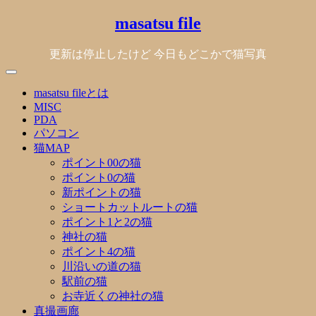
Skip
masatsu file
to
content
更新は停止したけど 今日もどこかで猫写真
masatsu fileとは
MISC
PDA
パソコン
猫MAP
ポイント00の猫
ポイント0の猫
新ポイントの猫
ショートカットルートの猫
ポイント1と2の猫
神社の猫
ポイント4の猫
川沿いの道の猫
駅前の猫
お寺近くの神社の猫
真撮画廊