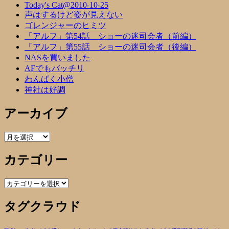
Today's Cat@2010-10-25
声はするけど姿が見えない
ゴレンジャーのヒミツ
「アルフ」第54話 ショーの迷司会者（前編）
「アルフ」第55話 ショーの迷司会者（後編）
NASを買いました
AFでもバッチリ
わんぱく小僧
神社は好調
アーカイブ
ア
ー
カテゴリー
カ
イ
ブ
カ
テ
タグクラウド
ゴ
リ
ー