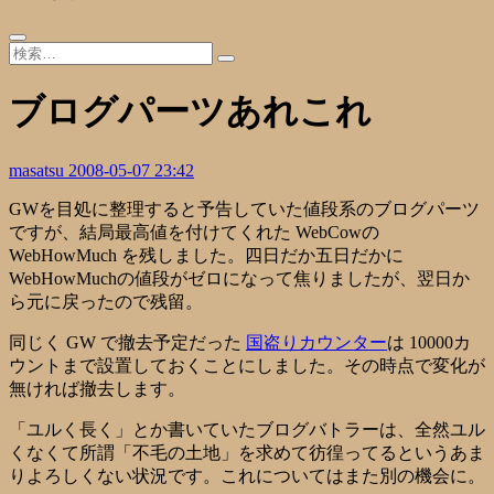
ブログパーツあれこれ
masatsu
2008-05-07 23:42
GWを目処に整理すると予告していた値段系のブログパーツ
ですが、結局最高値を付けてくれた
WebCowの
WebHowMuch
を残しました。四日だか五日だかに
WebHowMuchの値段がゼロになって焦りましたが、翌日か
ら元に戻ったので残留。
同じく GW で撤去予定だった
国盗りカウンター
は 10000カ
ウントまで設置しておくことにしました。その時点で変化が
無ければ撤去します。
「ユルく長く」とか書いていたブログバトラーは、全然ユル
くなくて所謂「不毛の土地」を求めて彷徨ってるというあま
りよろしくない状況です。これについてはまた別の機会に。