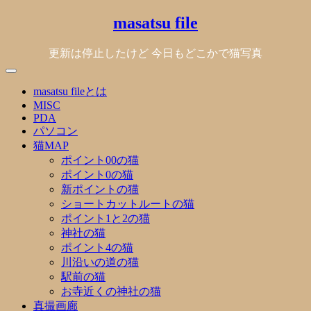
Skip
masatsu file
to
content
更新は停止したけど 今日もどこかで猫写真
masatsu fileとは
MISC
PDA
パソコン
猫MAP
ポイント00の猫
ポイント0の猫
新ポイントの猫
ショートカットルートの猫
ポイント1と2の猫
神社の猫
ポイント4の猫
川沿いの道の猫
駅前の猫
お寺近くの神社の猫
真撮画廊