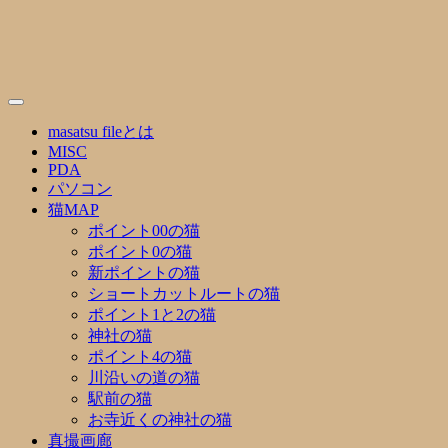
Skip
to
content
masatsu fileとは
MISC
PDA
パソコン
猫MAP
ポイント00の猫
ポイント0の猫
新ポイントの猫
ショートカットルートの猫
ポイント1と2の猫
神社の猫
ポイント4の猫
川沿いの道の猫
駅前の猫
お寺近くの神社の猫
真撮画廊