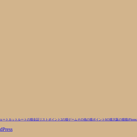
ョートカットルートの猫
全話リスト
ポイント2の猫
ゲーム
その他の猫
ポイント0の猫
大阪の猫
猫
iPhone
dPress