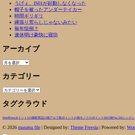
うげぇ、IS01が起動しなくなった
帽子を被ったアンダーテイカー
時間ギリギリ
縄張り荒らしじゃないみたい
毎年恒例？
連休明け豪快に寝坊
アーカイブ
ア
ー
カテゴリー
カ
イ
ブ
カ
テ
タグクラウド
ゴ
リ
ー
WordPress
ポイント1の猫
駅周辺の猫
アルフ
新ポイントの猫
モノクロ
ポイント00の猫
*ist DS
レンズ
シ
© 2026
masatsu file
| Designed by:
Theme Freesia
| Powered by:
Wor