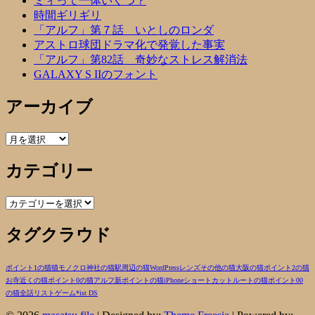
ミィって一体いくつ？
時間ギリギリ
「アルフ」第７話 いとしのロンダ
アストロ球団ドラマ化で発覚した事実
「アルフ」第82話 奇妙なストレス解消法
GALAXY S IIのフォント
アーカイブ
ア
ー
カテゴリー
カ
イ
ブ
カ
テ
タグクラウド
ゴ
リ
ー
ポイント1の猫
猫
モノクロ
神社の猫
駅周辺の猫
WordPress
レンズ
その他の猫
大阪の猫
ポイント2の猫
お寺近くの猫
ポイント0の猫
アルフ
新ポイントの猫
iPhone
ショートカットルートの猫
ポイント00
の猫
全話リスト
ゲーム
*ist DS