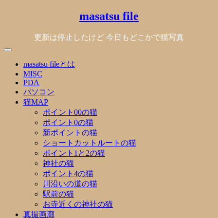
Skip
masatsu file
to
content
更新は停止したけど 今日もどこかで猫写真
masatsu fileとは
MISC
PDA
パソコン
猫MAP
ポイント00の猫
ポイント0の猫
新ポイントの猫
ショートカットルートの猫
ポイント1と2の猫
神社の猫
ポイント4の猫
川沿いの道の猫
駅前の猫
お寺近くの神社の猫
真撮画廊