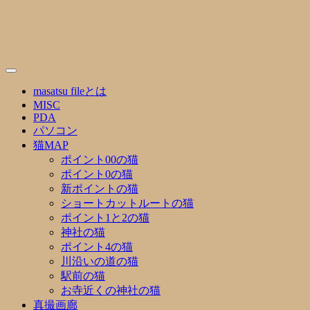
Skip
to
content
masatsu fileとは
MISC
PDA
パソコン
猫MAP
ポイント00の猫
ポイント0の猫
新ポイントの猫
ショートカットルートの猫
ポイント1と2の猫
神社の猫
ポイント4の猫
川沿いの道の猫
駅前の猫
お寺近くの神社の猫
真撮画廊