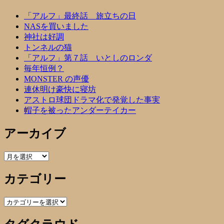
「アルフ」最終話 旅立ちの日
NASを買いました
神社は好調
トンネルの猫
「アルフ」第７話 いとしのロンダ
毎年恒例？
MONSTER の声優
連休明け豪快に寝坊
アストロ球団ドラマ化で発覚した事実
帽子を被ったアンダーテイカー
アーカイブ
ア
ー
カテゴリー
カ
イ
ブ
カ
テ
ゴ