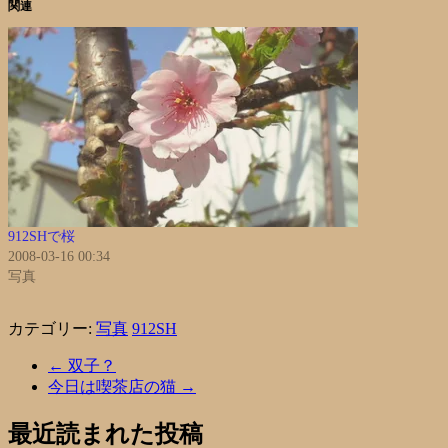
関連
912SHで桜
2008-03-16 00:34
写真
カテゴリー:
写真
912SH
←
双子？
今日は喫茶店の猫
→
最近読まれた投稿