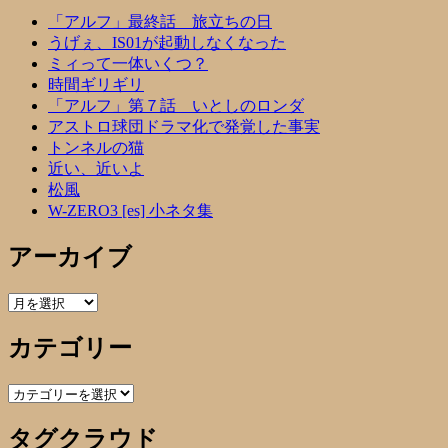
「アルフ」最終話 旅立ちの日
うげぇ、IS01が起動しなくなった
ミィって一体いくつ？
時間ギリギリ
「アルフ」第７話 いとしのロンダ
アストロ球団ドラマ化で発覚した事実
トンネルの猫
近い、近いよ
松風
W-ZERO3 [es] 小ネタ集
アーカイブ
ア
ー
カテゴリー
カ
イ
ブ
カ
テ
タグクラウド
ゴ