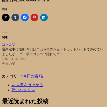
撮影日時,2007-05-09 07:01:10
共有:
関連
コソコソ
通勤途中に撮影 今日は早出＆雨のショートカットルートで諦めてい
ましたが、 ゴミ袋にコソコソ隠れてゴミ…
2007-04-16 23:49
今日の猫
カテゴリー:
今日の猫
猫
←
人目をはばかる
硬いベッド
→
最近読まれた投稿