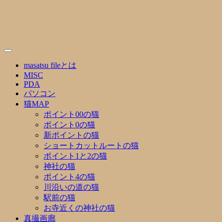
Skip
to
content
masatsu fileとは
MISC
PDA
パソコン
猫MAP
ポイント00の猫
ポイント0の猫
新ポイントの猫
ショートカットルートの猫
ポイント1と2の猫
神社の猫
ポイント4の猫
川沿いの道の猫
駅前の猫
お寺近くの神社の猫
真撮画廊