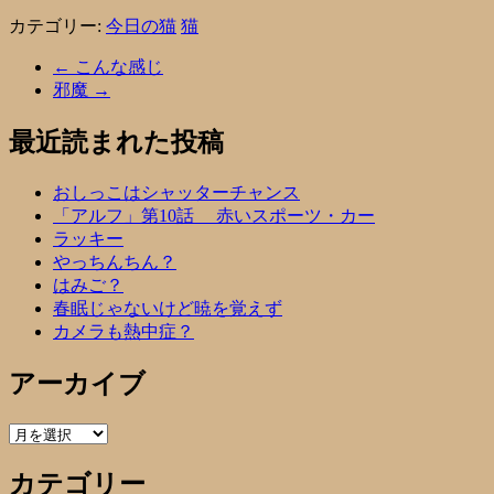
カテゴリー:
今日の猫
猫
←
こんな感じ
邪魔
→
最近読まれた投稿
おしっこはシャッターチャンス
「アルフ」第10話 赤いスポーツ・カー
ラッキー
やっちんちん？
はみご？
春眠じゃないけど暁を覚えず
カメラも熱中症？
アーカイブ
ア
ー
カテゴリー
カ