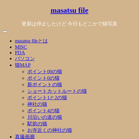
Skip
masatsu file
to
content
更新は停止したけど 今日もどこかで猫写真
masatsu fileとは
MISC
PDA
パソコン
猫MAP
ポイント00の猫
ポイント0の猫
新ポイントの猫
ショートカットルートの猫
ポイント1と2の猫
神社の猫
ポイント4の猫
川沿いの道の猫
駅前の猫
お寺近くの神社の猫
真撮画廊