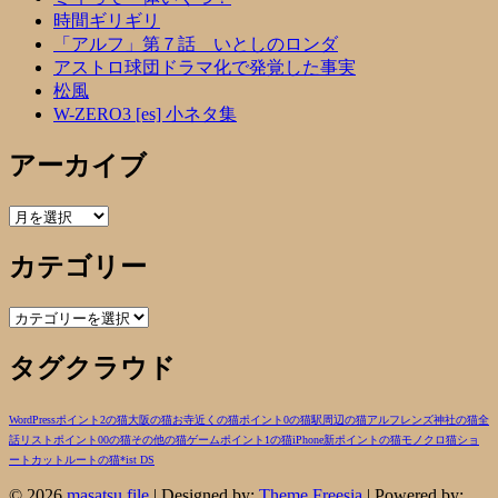
時間ギリギリ
「アルフ」第７話 いとしのロンダ
アストロ球団ドラマ化で発覚した事実
松風
W-ZERO3 [es] 小ネタ集
アーカイブ
ア
ー
カテゴリー
カ
イ
ブ
カ
テ
タグクラウド
ゴ
リ
ー
WordPress
ポイント2の猫
大阪の猫
お寺近くの猫
ポイント0の猫
駅周辺の猫
アルフ
レンズ
神社の猫
全
話リスト
ポイント00の猫
その他の猫
ゲーム
ポイント1の猫
iPhone
新ポイントの猫
モノクロ
猫
ショ
ートカットルートの猫
*ist DS
© 2026
masatsu file
| Designed by:
Theme Freesia
| Powered by: