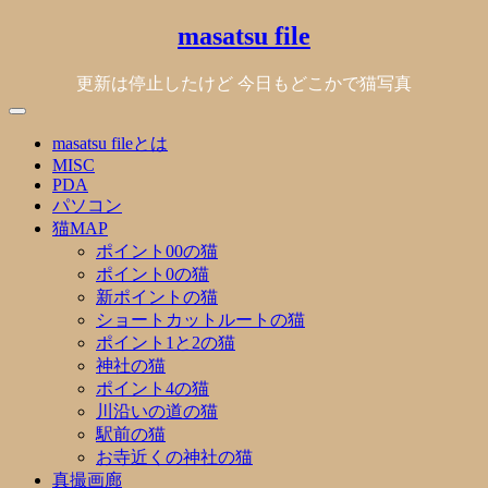
Skip
masatsu file
to
content
更新は停止したけど 今日もどこかで猫写真
masatsu fileとは
MISC
PDA
パソコン
猫MAP
ポイント00の猫
ポイント0の猫
新ポイントの猫
ショートカットルートの猫
ポイント1と2の猫
神社の猫
ポイント4の猫
川沿いの道の猫
駅前の猫
お寺近くの神社の猫
真撮画廊