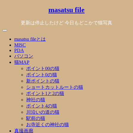
Skip
masatsu file
to
content
更新は停止したけど 今日もどこかで猫写真
masatsu fileとは
MISC
PDA
パソコン
猫MAP
ポイント00の猫
ポイント0の猫
新ポイントの猫
ショートカットルートの猫
ポイント1と2の猫
神社の猫
ポイント4の猫
川沿いの道の猫
駅前の猫
お寺近くの神社の猫
真撮画廊