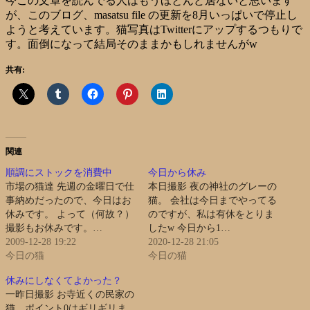
今この文章を読んでる人はもうほとんど居ないと思います
が、このブログ、masatsu file の更新を8月いっぱいで停止し
ようと考えています。猫写真はTwitterにアップするつもりで
す。面倒になって結局そのままかもしれませんがw
共有:
関連
順調にストックを消費中
今日から休み
市場の猫達 先週の金曜日で仕
本日撮影 夜の神社のグレーの
事納めだったので、今日はお
猫。 会社は今日までやってる
休みです。 よって（何故？）
のですが、私は有休をとりま
撮影もお休みです。…
したw 今日から1…
2009-12-28 19:22
2020-12-28 21:05
今日の猫
今日の猫
休みにしなくてよかった？
一昨日撮影 お寺近くの民家の
猫。ポイント0はギリギリま