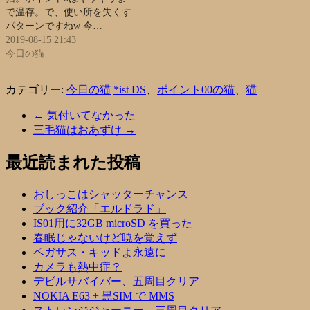
で温存。で、使い所を失くす
パターンですねw 今…
2019-08-15 21:43
今日の猫
カテゴリー:
今日の猫
*ist DS
、
ポイント00の猫
、
猫
←
気付いてなかった
三毛猫はおあずけ
→
最近読まれた投稿
おしっこはシャッターチャンス
ブック紹介「エルドラド」
IS01用に32GB microSD を買った
春眠じゃないけど暁を覚えず
ペガサス・キッドよ永遠に
カメラも熱中症？
デビルサバイバー、五周目クリア
NOKIA E63 + 黒SIM で MMS