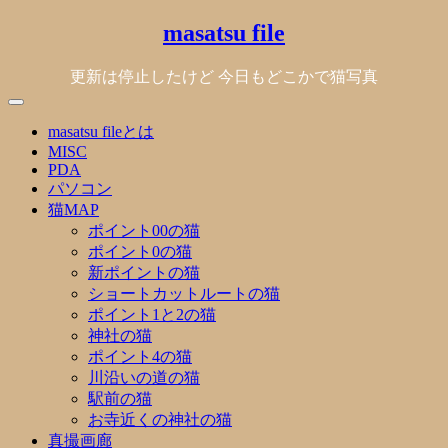
Skip
masatsu file
to
content
更新は停止したけど 今日もどこかで猫写真
masatsu fileとは
MISC
PDA
パソコン
猫MAP
ポイント00の猫
ポイント0の猫
新ポイントの猫
ショートカットルートの猫
ポイント1と2の猫
神社の猫
ポイント4の猫
川沿いの道の猫
駅前の猫
お寺近くの神社の猫
真撮画廊