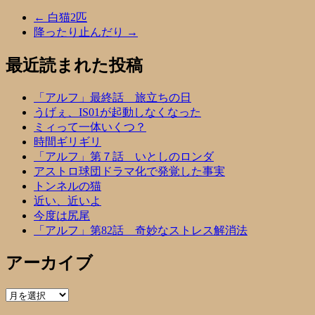
←
白猫2匹
降ったり止んだり
→
最近読まれた投稿
「アルフ」最終話 旅立ちの日
うげぇ、IS01が起動しなくなった
ミィって一体いくつ？
時間ギリギリ
「アルフ」第７話 いとしのロンダ
アストロ球団ドラマ化で発覚した事実
トンネルの猫
近い、近いよ
今度は尻尾
「アルフ」第82話 奇妙なストレス解消法
アーカイブ
ア
ー