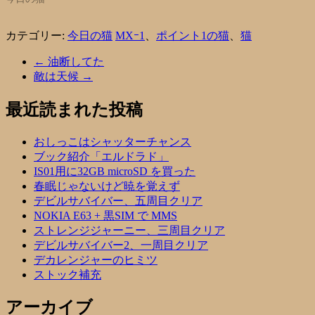
カテゴリー:
今日の猫
MXｰ1
、
ポイント1の猫
、
猫
←
油断してた
敵は天候
→
最近読まれた投稿
おしっこはシャッターチャンス
ブック紹介「エルドラド」
IS01用に32GB microSD を買った
春眠じゃないけど暁を覚えず
デビルサバイバー、五周目クリア
NOKIA E63 + 黒SIM で MMS
ストレンジジャーニー、三周目クリア
デビルサバイバー2、一周目クリア
デカレンジャーのヒミツ
ストック補充
アーカイブ