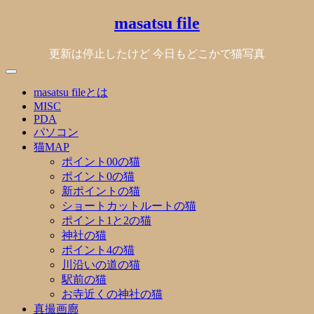
Skip
masatsu file
to
content
更新は停止したけど 今日もどこかで猫写真
masatsu fileとは
MISC
PDA
パソコン
猫MAP
ポイント00の猫
ポイント0の猫
新ポイントの猫
ショートカットルートの猫
ポイント1と2の猫
神社の猫
ポイント4の猫
川沿いの道の猫
駅前の猫
お寺近くの神社の猫
真撮画廊