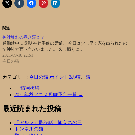
関連
神社離れの巻き添え？
通勤途中に撮影 神社手前の黒猫。 今日は少し早く家を出られたの
で神社方面へ向かいました。 久し振りに…
2021-09-10 22:51
今日の猫
カテゴリー:
今日の猫
ポイント2の猫
、
猫
←
猫写復帰
2021年秋アニメ視聴予定一覧
→
最近読まれた投稿
「アルフ」最終話 旅立ちの日
トンネルの猫