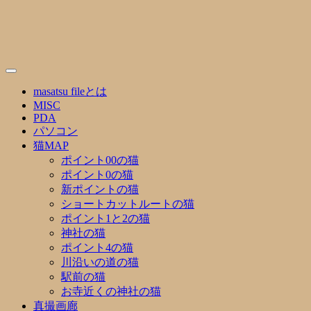
Skip
to
content
masatsu fileとは
MISC
PDA
パソコン
猫MAP
ポイント00の猫
ポイント0の猫
新ポイントの猫
ショートカットルートの猫
ポイント1と2の猫
神社の猫
ポイント4の猫
川沿いの道の猫
駅前の猫
お寺近くの神社の猫
真撮画廊