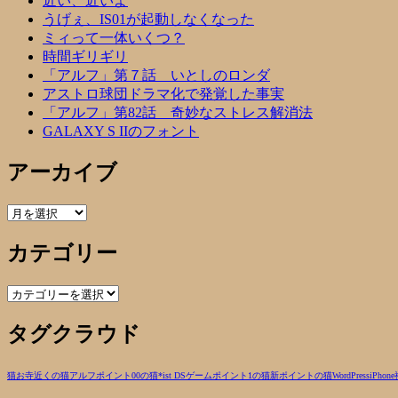
近い、近いよ
うげぇ、IS01が起動しなくなった
ミィって一体いくつ？
時間ギリギリ
「アルフ」第７話 いとしのロンダ
アストロ球団ドラマ化で発覚した事実
「アルフ」第82話 奇妙なストレス解消法
GALAXY S IIのフォント
アーカイブ
ア
ー
カテゴリー
カ
イ
ブ
カ
テ
タグクラウド
ゴ
リ
ー
猫
お寺近くの猫
アルフ
ポイント00の猫
*ist DS
ゲーム
ポイント1の猫
新ポイントの猫
WordPress
iPhone