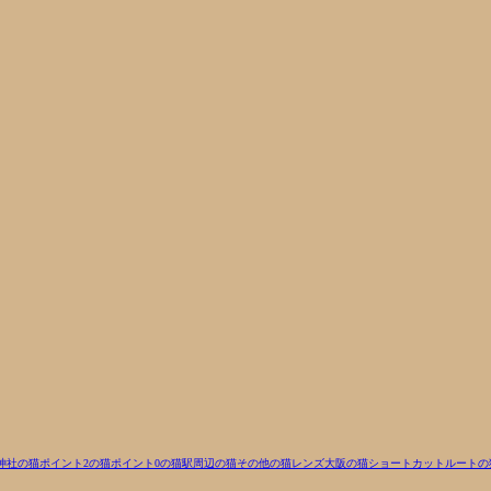
神社の猫
ポイント2の猫
ポイント0の猫
駅周辺の猫
その他の猫
レンズ
大阪の猫
ショートカットルートの