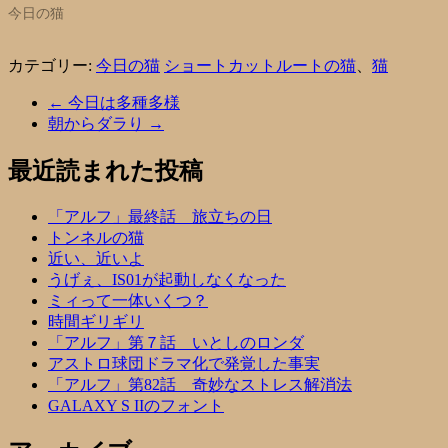
今日の猫
カテゴリー:
今日の猫
ショートカットルートの猫
、
猫
←
今日は多種多様
朝からダラり
→
最近読まれた投稿
「アルフ」最終話 旅立ちの日
トンネルの猫
近い、近いよ
うげぇ、IS01が起動しなくなった
ミィって一体いくつ？
時間ギリギリ
「アルフ」第７話 いとしのロンダ
アストロ球団ドラマ化で発覚した事実
「アルフ」第82話 奇妙なストレス解消法
GALAXY S IIのフォント