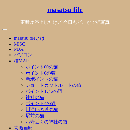
Skip
masatsu file
to
content
更新は停止したけど 今日もどこかで猫写真
masatsu fileとは
MISC
PDA
パソコン
猫MAP
ポイント00の猫
ポイント0の猫
新ポイントの猫
ショートカットルートの猫
ポイント1と2の猫
神社の猫
ポイント4の猫
川沿いの道の猫
駅前の猫
お寺近くの神社の猫
真撮画廊