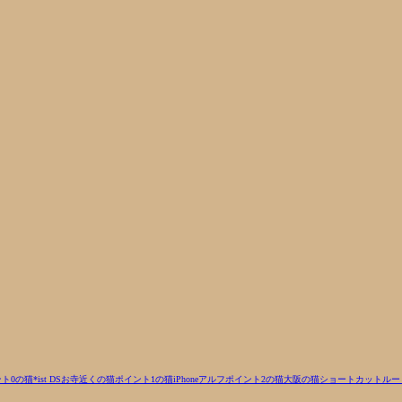
ト0の猫
*ist DS
お寺近くの猫
ポイント1の猫
iPhone
アルフ
ポイント2の猫
大阪の猫
ショートカットルー