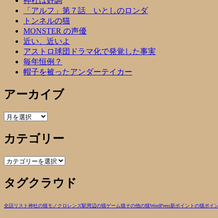
神社は好調
「アルフ」第７話 いとしのロンダ
トンネルの猫
MONSTER の声優
近い、近いよ
アストロ球団ドラマ化で発覚した事実
毎年恒例？
帽子を被ったアンダーテイカー
アーカイブ
ア
ー
カテゴリー
カ
イ
ブ
カ
テ
タグクラウド
ゴ
リ
ー
全話リスト
神社の猫
モノクロ
レンズ
駅周辺の猫
ゲーム
猫
その他の猫
WordPress
新ポイントの猫
ポイン