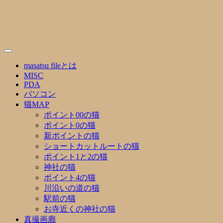
Skip
to
content
masatsu fileとは
MISC
PDA
パソコン
猫MAP
ポイント00の猫
ポイント0の猫
新ポイントの猫
ショートカットルートの猫
ポイント1と2の猫
神社の猫
ポイント4の猫
川沿いの道の猫
駅前の猫
お寺近くの神社の猫
真撮画廊