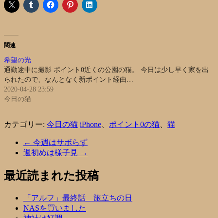
関連
希望の光
通勤途中に撮影 ポイント0近くの公園の猫。 今日は少し早く家を出
られたので、なんとなく新ポイント経由…
2020-04-28 23:59
今日の猫
カテゴリー:
今日の猫
iPhone
、
ポイント0の猫
、
猫
←
今週はサボらず
週初めは様子見
→
最近読まれた投稿
「アルフ」最終話 旅立ちの日
NASを買いました